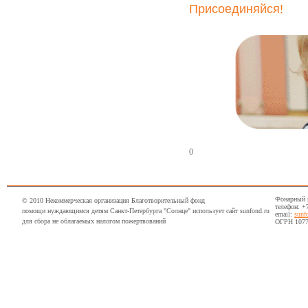
Присоединяйся!
0
Фонарный пе
© 2010 Некоммерческая организация Благотворительный фонд
телефон: +
помощи нуждающимся детям Санкт-Петербурга "Солнце" использует сайт sunfond.ru
email:
sunf
для сбора не облагаемых налогом пожертвований
ОГРН 1077