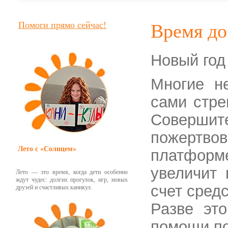
Помоги прямо сейчас!
Время до
Новый год
Многие н
сами стре
Соверши
пожертв
Лето с «Солнцем»
платформ
увеличит 
Лето — это время, когда дети особенно
ждут чудес: долгих прогулок, игр, новых
счет сред
друзей и счастливых каникул.
Разве эт
помощи по