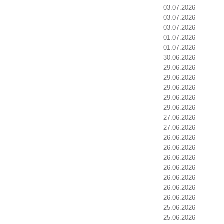
03.07.2026
03.07.2026
03.07.2026
01.07.2026
01.07.2026
30.06.2026
29.06.2026
29.06.2026
29.06.2026
29.06.2026
29.06.2026
27.06.2026
27.06.2026
26.06.2026
26.06.2026
26.06.2026
26.06.2026
26.06.2026
26.06.2026
26.06.2026
25.06.2026
25.06.2026