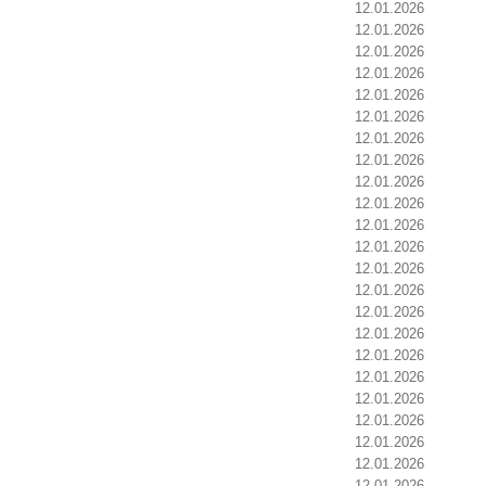
12.01.2026
12.01.2026
12.01.2026
12.01.2026
12.01.2026
12.01.2026
12.01.2026
12.01.2026
12.01.2026
12.01.2026
12.01.2026
12.01.2026
12.01.2026
12.01.2026
12.01.2026
12.01.2026
12.01.2026
12.01.2026
12.01.2026
12.01.2026
12.01.2026
12.01.2026
12.01.2026