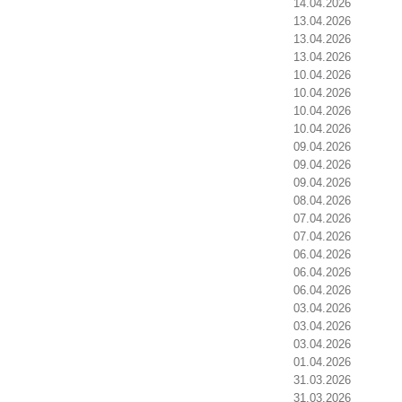
14.04.2026
13.04.2026
13.04.2026
13.04.2026
10.04.2026
10.04.2026
10.04.2026
10.04.2026
09.04.2026
09.04.2026
09.04.2026
08.04.2026
07.04.2026
07.04.2026
06.04.2026
06.04.2026
06.04.2026
03.04.2026
03.04.2026
03.04.2026
01.04.2026
31.03.2026
31.03.2026