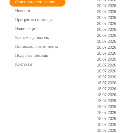
Отчет о поступлениях
20.07.2026
Новости
20.07.2026
20.07.2026
Программы помощи
20.07.2026
Наши акции
20.07.2026
20.07.2026
Как я могу помочь
18.07.2026
Вы помогли этим детям
18.07.2026
18.07.2026
Получить помощь
18.07.2026
Контакты
18.07.2026
18.07.2026
18.07.2026
18.07.2026
18.07.2026
18.07.2026
18.07.2026
18.07.2026
18.07.2026
18.07.2026
18.07.2026
18.07.2026