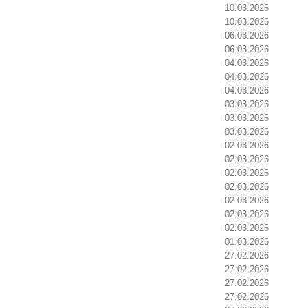
10.03.2026
10.03.2026
06.03.2026
06.03.2026
04.03.2026
04.03.2026
04.03.2026
03.03.2026
03.03.2026
03.03.2026
02.03.2026
02.03.2026
02.03.2026
02.03.2026
02.03.2026
02.03.2026
02.03.2026
01.03.2026
27.02.2026
27.02.2026
27.02.2026
27.02.2026