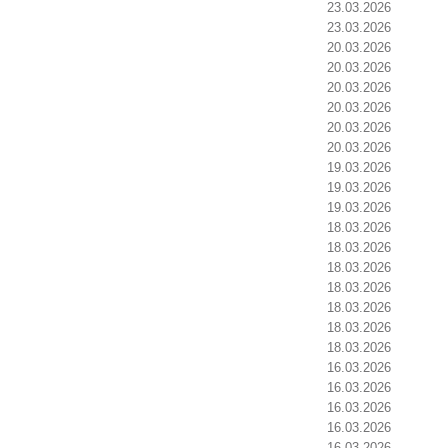
23.03.2026
23.03.2026
20.03.2026
20.03.2026
20.03.2026
20.03.2026
20.03.2026
20.03.2026
19.03.2026
19.03.2026
19.03.2026
18.03.2026
18.03.2026
18.03.2026
18.03.2026
18.03.2026
18.03.2026
18.03.2026
16.03.2026
16.03.2026
16.03.2026
16.03.2026
16.03.2026