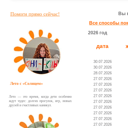
Помоги прямо сейчас!
Вы 
Все способы по
2026 год
дата
30.07.2026
30.07.2026
28.07.2026
27.07.2026
Лето с «Солнцем»
27.07.2026
27.07.2026
27.07.2026
Лето — это время, когда дети особенно
ждут чудес: долгих прогулок, игр, новых
27.07.2026
друзей и счастливых каникул.
27.07.2026
27.07.2026
27.07.2026
27.07.2026