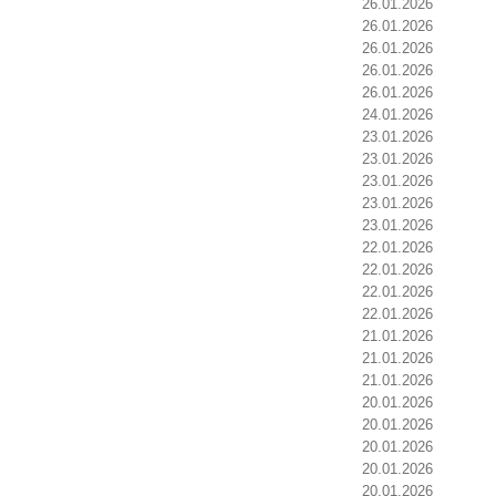
26.01.2026
26.01.2026
26.01.2026
26.01.2026
26.01.2026
24.01.2026
23.01.2026
23.01.2026
23.01.2026
23.01.2026
23.01.2026
22.01.2026
22.01.2026
22.01.2026
22.01.2026
21.01.2026
21.01.2026
21.01.2026
20.01.2026
20.01.2026
20.01.2026
20.01.2026
20.01.2026