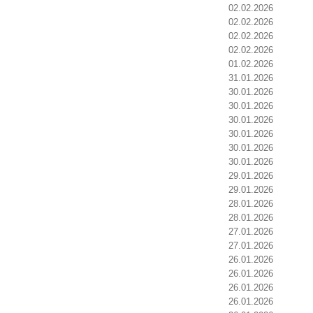
02.02.2026
02.02.2026
02.02.2026
02.02.2026
01.02.2026
31.01.2026
30.01.2026
30.01.2026
30.01.2026
30.01.2026
30.01.2026
30.01.2026
29.01.2026
29.01.2026
28.01.2026
28.01.2026
27.01.2026
27.01.2026
26.01.2026
26.01.2026
26.01.2026
26.01.2026