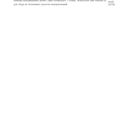
помощи нуждающимся детям Санкт-Петербурга "Солнце" использует сайт sunfond.ru
email
для сбора не облагаемых налогом пожертвований
ОГРН 