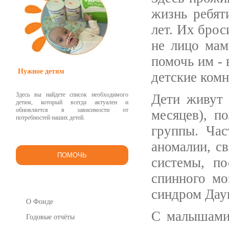
жизнь ребят
лет. Их брос
не лицо мам
помочь им - 
Нужное детям
детские комн
Здесь вы найдете список необходимого
Дети живут 
детям, который всегда актуален и
обновляется в зависимости от
месяцев), п
потребностей наших детей.
группы. Час
аномалии, с
ПОМОЧЬ
системы, п
спинного мо
синдром Даун
О Фонде
С малышами
Годовые отчёты