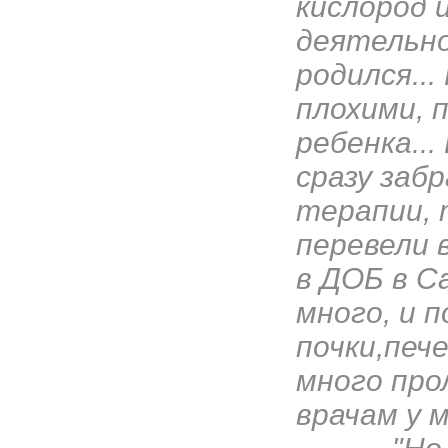
кислород 
деятельно
родился..
плохими, 
ребенка...
сразу заб
терапии, 
перевели 
в ДОБ в С
много, и 
почки,пече
много про
врачам у 