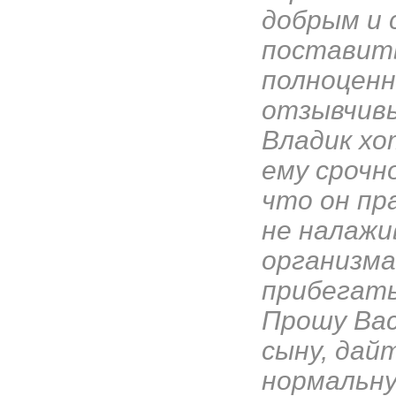
добрым и
поставить
полноценн
отзывчивы
Владик хо
ему срочн
что он пр
не налаж
организма
прибегать
Прошу Вас
сыну, дай
нормальну