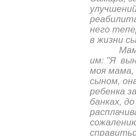
улучшений
реабилита
него тепе
в жизни сы
Мама Вл
им: "Я вы
моя мама,
сыном, он
ребенка з
банках, д
расплачив
сожалению
справитьс