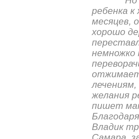
"Но надо
ребенка к 
месяцев, 
хорошо де
переставл
немножко 
переворач
отжимаетс
лечениям,
желания р
пишет мам
Благодаря
Владик тр
Самара, з