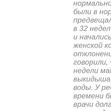
нормально
были в нор
предвещал
в 32 неде
и началис
женской к
отклонени
говорили, 
недели ма
выкидыша,
воды. У р
времени б
врачи дол