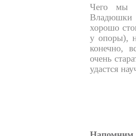
Чего мы д
Владюшки 
хорошо сто
у опоры), 
конечно, в
очень стар
удастся нау
Напомним,