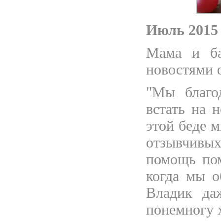
Июль 2015
Мама и ба
новостями о
"Мы благо
встать на 
этой беде м
отзывчивы
помощь пом
когда мы о
Владик да
понемногу 