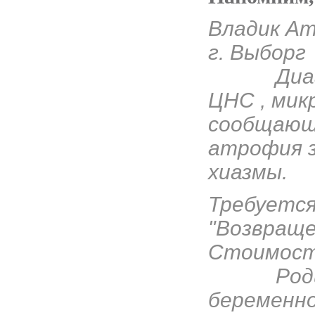
Владик Ат
г. Выборг
Диагноз
ЦНС , мик
сообщающ
атрофия з
хиазмы.
Требуется
"Возвраще
Стоимость
Родился
беременн