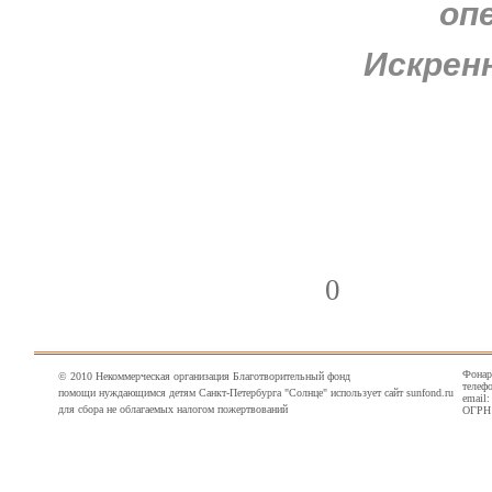
оп
Искренн
0
Фонарн
© 2010 Некоммерческая организация Благотворительный фонд
телефо
помощи нуждающимся детям Санкт-Петербурга "Солнце" использует сайт sunfond.ru
email
для сбора не облагаемых налогом пожертвований
ОГРН 