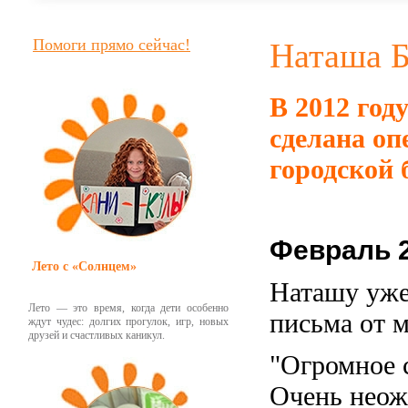
Помоги прямо сейчас!
Наташа Б
В 2012 год
сделана
оп
городской 
Февраль 2
Лето с «Солнцем»
Наташу уже 
Лето — это время, когда дети особенно
письма от 
ждут чудес: долгих прогулок, игр, новых
друзей и счастливых каникул.
"Огромное 
Очень неож