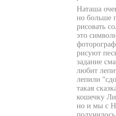
Наташа оче
но больше 
рисовать со
это символ
фоторограф
рисуют песк
задание сма
любит лепит
лепили "сд
такая сказк
кошечку Ли
но и мы с 
получилось,