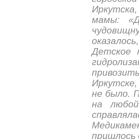
Иркутска,
мамы: «
чудовищну
оказалос
Детское 
гидроли
привозит
Иркутске, 
не было. 
на любой
справ
Медикаме
пришлось