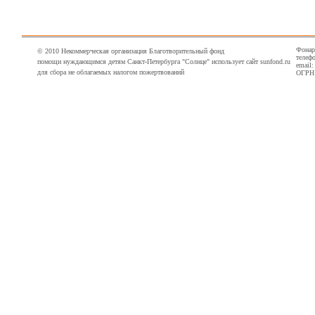
Фонарн
© 2010 Некоммерческая организация Благотворительный фонд
телефо
помощи нуждающимся детям Санкт-Петербурга "Солнце" использует сайт sunfond.ru
email
для сбора не облагаемых налогом пожертвований
ОГРН 