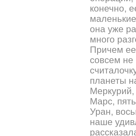
конечно, е
маленькие
она уже р
много разг
Причем ее
совсем не
считалочку
планеты на
Меркурий, 
Марс, пять
Уран, вось
наше удив
рассказала