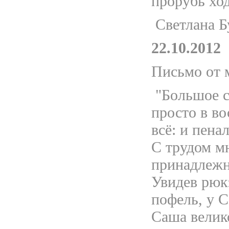
прорубь ход
Светлана Б
22.10.2012
Письмо от 
"Большое с
просто в во
всё: и пена
С трудом мн
принадлежно
Увидев рюкз
пофель, у 
Саша велик