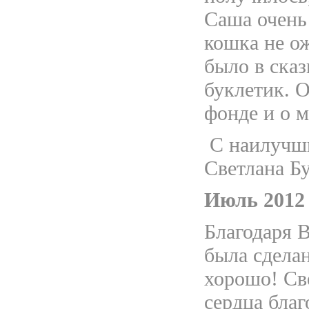
Саша очень
кошка не ож
было в сказ
буклетик. 
фонде и о м
С наилучши
Светлана Бу
Июль 2012 
Благодаря 
была сделан
хорошо! Св
сердца благ