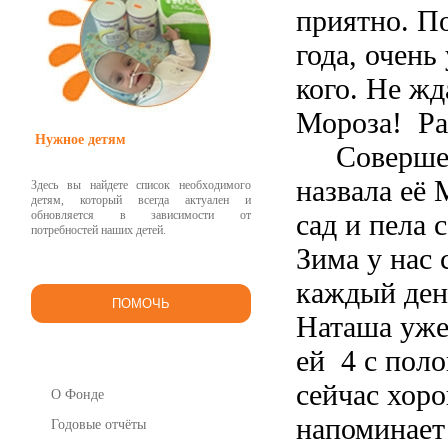
приятно. П
года, очень
кого. Не жд
Мороза! Ра
Нужное детям
Совершенн
назвала её
Здесь вы найдете список необходимого
детям, который всегда актуален и
обновляется в зависимости от
сад и пела 
потребностей наших детей.
Зима у нас 
каждый день
ПОМОЧЬ
Наташа уже 
ей 4 с поло
сейчас хоро
О Фонде
напоминает
Годовые отчёты