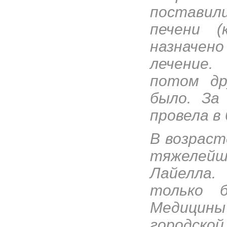
поставили
печени (
назначен
лечение.
потом др
было. За
провела в
В возраст
тяжелейш
Лайелла.
только б
Медици
городско