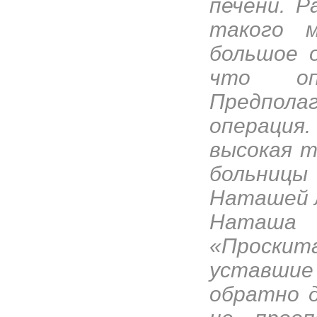
печени. Р
такого м
большое о
что оп
Предпол
операци
высокая т
больниц
Наташей л
Наташа 
«Проскит
уставшие
обратно д