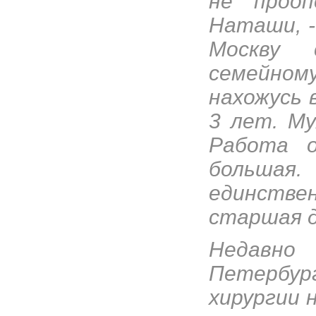
не проо
Наташи, -
Москву 
семейному
нахожусь 
3 лет. Му
Работа о
больша
единств
старшая д
Недавно
Петербур
хирургии 