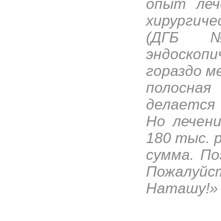
опыт леч
хирургиче
(ДГБ№
эндоскоп
гораздо м
полосна
делается 
Но лечен
180 тыс. 
сумма. П
Пожалуй
Наташу!»