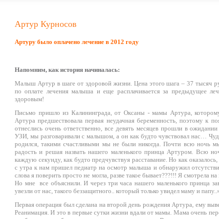
Артур Курносов
Артуру было оплачено лечение в 2012 году
Напомним, как история начиналась:
Малыш Артур в шаге от здоровой жизни. Цена этого шага – 37 тысяч р
по оплате лечения малыша и еще расплачивается за предыдущее леч
здоровым!
Письмо пришло из Калининграда, от Оксаны - мамы Артура, которо
Артура предшествовала первая неудачная беременность, поэтому к п
отнеслись очень ответственно, все девять месяцев прошли в ожидании
УЗИ, мы разговаривали с малышом, а он как будто чувствовал нас… Чуд
родился, такими счастливыми мы не были никогда. Почти всю ночь м
радость и решая назвать нашего маленького принца Артуром. Всю но
каждую секунду, как будто предчувствуя расставание. Но как оказалось,
с утра к нам пришел педиатр на осмотр малыша и обнаружил отсутствие
слова я поверить просто не могла, разве такое бывает???!!! Я смотрела на
Но мне все объяснили. И через три часа нашего маленького принца зав
увезли от нас, такого беззащитного.. который только увидел маму и папу.
Первая операция был сделана на второй день рождения Артура, ему выв
Реанимация. И это в первые сутки жизни вдали от мамы. Мама очень пере