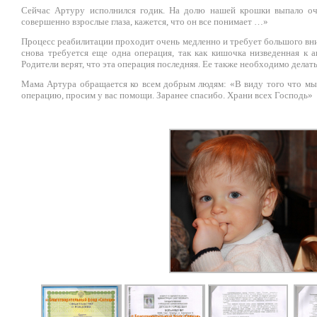
Сейчас Артуру исполнился годик. На долю нашей крошки выпало оч
совершенно взрослые глаза, кажется, что он все понимает …»
Процесс реабилитации проходит очень медленно и требует большого вни
снова требуется еще одна операция, так как кишочка низведенная к а
Родители верят, что эта операция последняя. Ее также необходимо делат
Мама Артура обращается ко всем добрым людям: «В виду того что мы
операцию, просим у вас помощи. Заранее спасибо. Храни всех Господь»