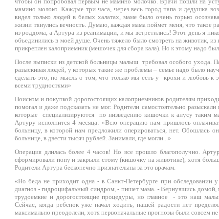
чтобы он попробовал первым не мамино молочко. Врачи пошли на усту
мамино молоко. Каждые три часа, через весь город папа и дедушка в
видел только людей в белых халатах, маме было очень горько осозна
жизни тянулись вечность. Думаю, каждая мама поймет меня, что такое р
из роддома, а Артура из реанимации, и мы встретились! Этот день я никог
объединились в моей душе. Очень тяжело было смотреть на животик, из 
прикреплен калоприемник (мешочек для сбора кала). Но к этому надо бы
После выписки из детской больницы малыш требовал особого ухода. Па
разыскивая людей, у которых такие же проблемы – семье надо было нау
сделать это, но мысль о том, что только мы есть у крохи и любовь к э
всеми трудностями»
Поиском и покупкой дорогостоящих калоприемников родителям приходил
помогал и даже подсказать не мог. Родители самостоятельно разыскали
которые специализируются по низведению кишочки к анусу таким ма
Артуру исполнится 4 месяца: «Всю операцию нам пришлось оплачиват
больницу, в которой нам предложили оперироваться, нет. Обошлась он
больнице, в двести тысяч рублей. Занимали, где могли...»
Операция длилась более 4 часов! Но все прошло благополучно. Артур
сформировали попу и закрыли стому (кишочку на животике), хотя больши
Родители Артура бесконечно признательны за это врачам.
«Но беда не приходит одна - в Санкт-Петербурге при обследовании 
диагноз - гидроцифальный синдром, - пишет мама. - Вернувшись домой, 
трудоемкие и дорогостоящие процедуры, но главное - это наш малыш
Сейчас, когда ребенок уже начал ходить, нашей радости нет предело
максимально преодолели, хотя первоначальные прогнозы были совсем не