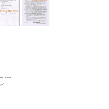
ановлен.
ра!