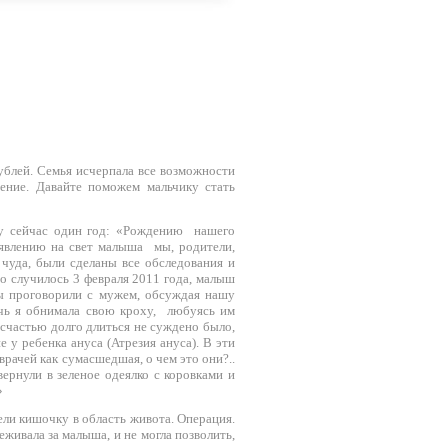
ублей. Семья исчерпала все возможности
ение. Давайте поможем мальчику стать
му сейчас один год: «Рождению нашего
оявлению на свет малыша мы, родители,
 чуда, были сделаны все обследования и
о случилось 3 февраля 2011 года, малыш
ы проговорили с мужем, обсуждая нашу
чь я обнимала свою кроху, любуясь им
 счастью долго длиться не суждено было,
 у ребенка ануса (Атрезия ануса). В эти
 врачей как сумасшедшая, о чем это они?..
ернули в зеленое одеялко с коровками и
.»
ели кишочку в область живота. Операция.
живала за малыша, и не могла позволить,