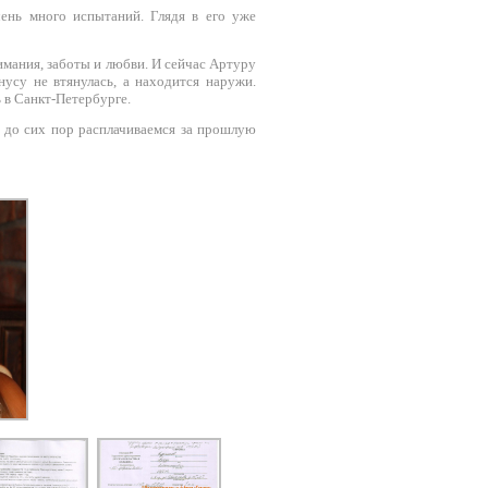
ень много испытаний. Глядя в его уже
мания, заботы и любви. И сейчас Артуру
нусу не втянулась, а находится наружи.
ь в Санкт-Петербурге.
 до сих пор расплачиваемся за прошлую