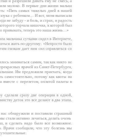
пки и разрешили давать ему не смесь, а
озили молоко. В первые дни жизни малыш
вать: «Пять самых тяжелых дней в нашей
азлука с ребенком… И вот, меня выписали
да не забуду - и боль, и страх, и радость
которого торчала кишочка, к которой был
ло привыкать, теперь это наша жизнь…»
па мальчика сутками сидел в Интернете,
читься жить по-другому: «Непросто было
тим глазкам дает нам сил справляться со
ось заниматься самим, так как никто не
 прекрасных врачей из Санкт-Петербурга,
лышам. Им предложили приехать, когда
ь самостоятельно, потому как квоты на
а вместе с перелетом, оплатой палаты в
у сделали сразу две операции в одной,
нству деток это все делают в два этапа.
у нас обнаружили и поставили страшный
мы стали активно лечиться, делать очень
, и сделать надо было все возможное.
в. Врачи сообщили, что эту болезнь мы
 утешительные.