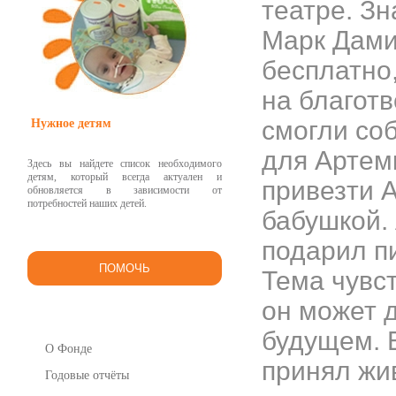
театре. З
Марк Дами
бесплатно,
на благотв
смогли соб
Нужное детям
для Артем
Здесь вы найдете список необходимого
детям, который всегда актуален и
привезти А
обновляется в зависимости от
потребностей наших детей.
бабушкой.
подарил п
ПОМОЧЬ
Тема чувст
он может 
будущем. 
О Фонде
принял жи
Годовые отчёты