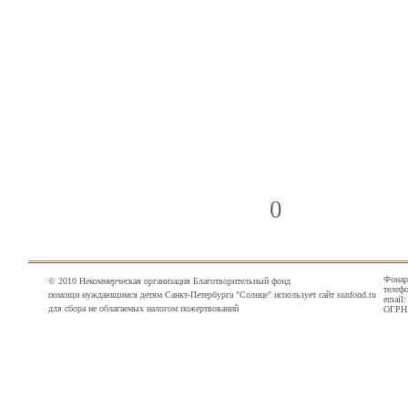
0
Фонарн
© 2010 Некоммерческая организация Благотворительный фонд
телефо
помощи нуждающимся детям Санкт-Петербурга "Солнце" использует сайт sunfond.ru
email
для сбора не облагаемых налогом пожертвований
ОГРН 