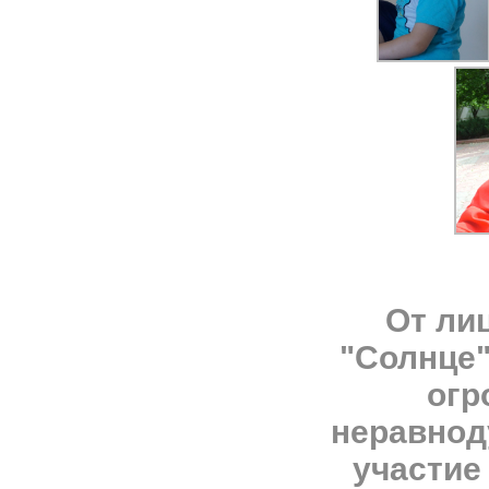
От ли
"Солнце
огр
неравно
участие