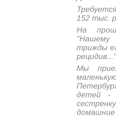
Требуетс
152 тыс. 
На прош
"Нашему
трижды ег
рецидив...
Мы прие
маленьку
Петербур
детей -
сестренку
домашн