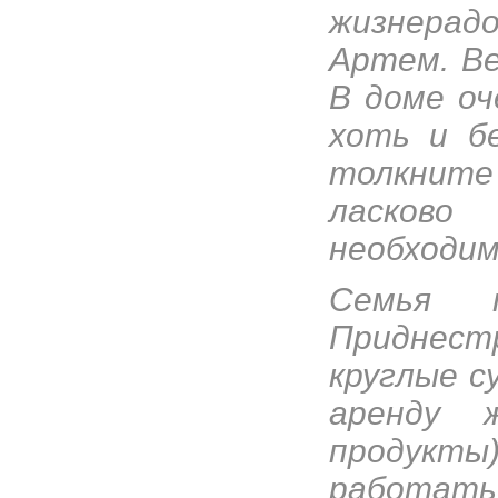
жизнерад
Артем. Ве
В доме оч
хоть и б
толкните
ласково
необходим
Семья 
Приднест
круглые с
аренду 
продукты)
работать 