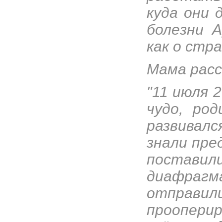
куда они 
болезни 
как о стра
Мама расс
"11 июля 
чудо, ро
развивал
знали пре
постави
диафрагм
отправили
проопери