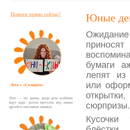
Помоги прямо сейчас!
Юные де
Ожидание
принося
воспомина
бумаги а
лепят из
или офор
Лето с «Солнцем»
открытк
Лето — это время, когда дети особенно
ждут чудес: долгих прогулок, игр, новых
сюрпризы.
друзей и счастливых каникул.
Кусочки 
блёстки.