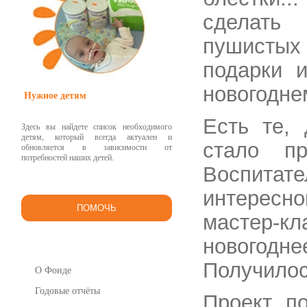
сделать
пушистых 
подарки и
новогодне
Нужное детям
Есть те,
Здесь вы найдете список необходимого
детям, который всегда актуален и
стало п
обновляется в зависимости от
потребностей наших детей.
Воспитат
интересн
ПОМОЧЬ
мастер-к
новогодне
Получилос
О Фонде
Годовые отчёты
Проект п