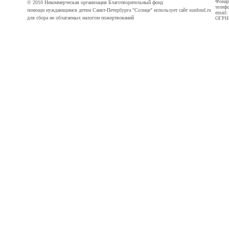
Фонарн
© 2010 Некоммерческая организация Благотворительный фонд
телефо
помощи нуждающимся детям Санкт-Петербурга "Солнце" использует сайт sunfond.ru
email
для сбора не облагаемых налогом пожертвований
ОГРН 