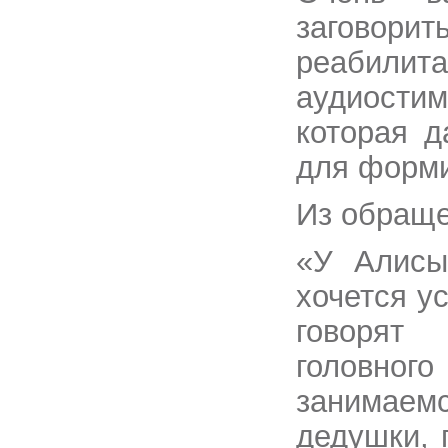
заговорит
реабили
аудиости
которая д
для форми
Из обращ
«У Алисы
хочется у
говорят
головног
занимаемс
дедушки, 