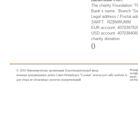
The charity Foundation “T
Bank’s name: Branch “Seve
Legal address / Postal a
SWIFT: RZBMRUMM
EUR account: 407039782
USD account: 407038406
charity donation
0
Фонарн
© 2010 Некоммерческая организация Благотворительный фонд
телефо
помощи нуждающимся детям Санкт-Петербурга "Солнце" использует сайт sunfond.ru
email
для сбора не облагаемых налогом пожертвований
ОГРН 