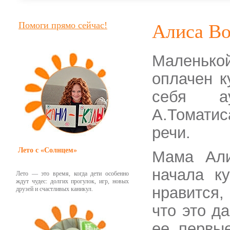
Помоги прямо сейчас!
Алиса Во
Маленьк
оплачен к
себя а
А.Томати
речи.
Лето с «Солнцем»
Мама Али
начала к
Лето — это время, когда дети особенно
ждут чудес: долгих прогулок, игр, новых
нравится,
друзей и счастливых каникул.
что это д
ее первы