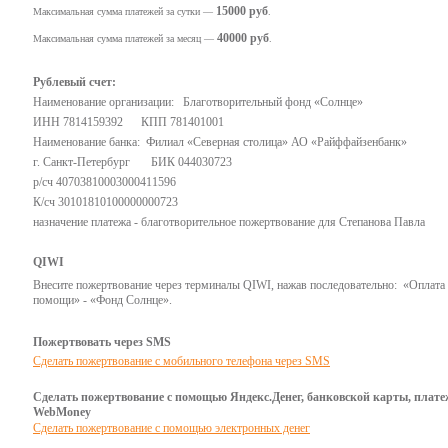
15000 руб
Максимальная сумма платежей за сутки —
.
40000 руб
Максимальная сумма платежей за месяц —
.
Рублевый счет:
Наименование организации: Благотворительный фонд «Солнце»
ИНН 7814159392 КПП 781401001
Наименование банка: Филиал «Северная столица» АО «Райффайзенбанк»
г. Санкт-Петербург БИК 044030723
р/сч 40703810003000411596
К/сч 30101810100000000723
назначение платежа - благотворительное пожертвование для Степанова Павла
QIWI
Внесите пожертвование через терминалы QIWI, нажав последовательно: «Оплата 
помощи» - «Фонд Солнце».
Пожертвовать через SMS
Сделать пожертвование с мобильного телефона через SMS
Сделать пожертвование с помощью Яндекс.Денег, банковской карты, плат
WebMoney
Сделать пожертвование с помощью электронных денег