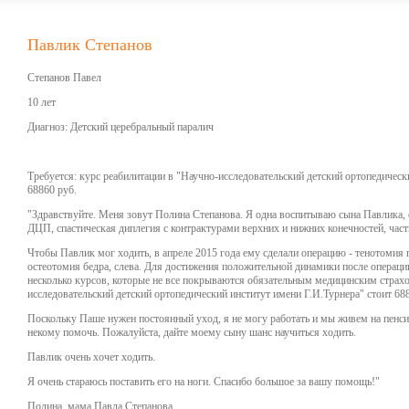
Павлик Степанов
Степанов Павел
10 лет
Диагноз: Детский церебральный паралич
Требуется: курс реабилитации в "Научно-исследовательский детский ортопедичес
68860 руб.
"Здравствуйте. Меня зовут Полина Степанова. Я одна воспитываю сына Павлика, 
ДЦП, спастическая диплегия с контрактурами верхних и нижних конечностей, час
Чтобы Павлик мог ходить, в апреле 2015 года ему сделали операцию - тенотом
остеотомия бедра, слева. Для достижения положительной динамики после операци
несколько курсов, которые не все покрываются обязательным медицинским страхо
исследовательский детский ортопедический институт имени Г.И.Турнера" стоит 68
Поскольку Паше нужен постоянный уход, я не могу работать и мы живем на пенс
некому помочь. Пожалуйста, дайте моему сыну шанс научиться ходить.
Павлик очень хочет ходить.
Я очень стараюсь поставить его на ноги. Спасибо большое за вашу помощь!"
Полина, мама Павла Степанова