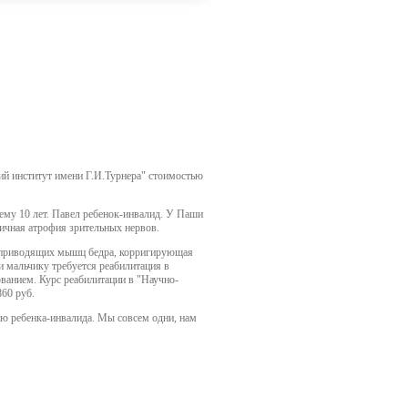
кий институт имени Г.И.Турнера" стоимостью
ему 10 лет. Павел ребенок-инвалид. У Паши
тичная атрофия зрительных нервов.
ия приводящих мышц бедра, корригирующая
и мальчику требуется реабилитация в
ванием. Курс реабилитации в "Научно-
860 руб.
ию ребенка-инвалида. Мы совсем одни, нам