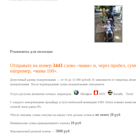
Реквизиты для помощи:
Отправьте на номер
3443
слово «мама» и, через пробел, с
например, «мама 100».
Допустимый размер пожертвования — от 10 до 15 000 рублей. В зависимости от оператора абон
пожертвование. После подтверждения сумма пожертвования списывается.
Услуга доступна абонентам сотовых операторов:
Мегафон
МТС
Билайн
Теле2
С каждого пожертвования провайдер услуги мобильной коммерции SMS Online взимает комиссию 
сотовой связи равна 0%.
не менее 20 руб
*После списания суммы покупки на вашем счете должно остаться
.
10 руб
Минимальная сумма единовременного платежа
.
5000 руб
Максимальный разовый платеж —
.