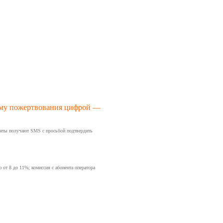
умму пожертвования цифрой —
енты получают SMS с просьбой подтвердить
от 8 до 11%; комиссия с абонента оператора