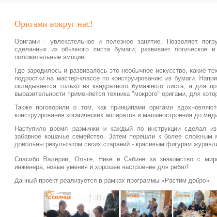
Оригами вокруг нас!
Оригами - увлекательное и полезное занятие. Позволяет погр
сделанных из обычного листа бумаги, развивает логическое и
положительные эмоции.
Где зародилось и развивалось это необычное искусство, какие т
подростки на мастер-классе по конструированию из бумаги.
Напри
складывается только из квадратного бумажного листа, а для п
выразительности применяется техника "мокрого" оригами, для кото
Также поговорили о том, как принципами оригами вдохновляю
конструирования космических аппаратов и машиностроения до мед
Наступило время разминки и каждый по инструкции сделал из
забавное кошачье семейство. Затем перешли к более сложным 
довольны результатом своих стараний - красивым фигурам журавли
Спасибо Валерии, Ольге, Нике и Сабине за знакомство с мир
инженера, новые умения и хорошее настроение для ребят!
Данный проект реализуется в рамках программы «Растим добро»