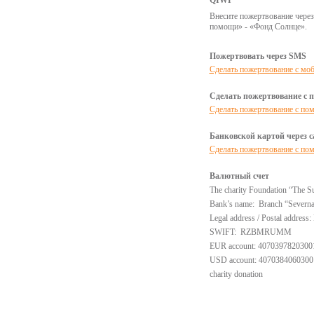
QIWI
Внесите пожертвование через
помощи» - «Фонд Солнце».
Пожертвовать через SMS
Сделать пожертвование с мо
Сделать пожертвование с 
Сделать пожертвование с по
Банковской картой через с
Сделать пожертвование с по
Валютный счет
The charity Foundation “The S
Bank’s name: Branch “Severnaya
Legal address / Postal address
SWIFT: RZBMRUMM
EUR account: 4070397820300
USD account: 407038406030
charity donation