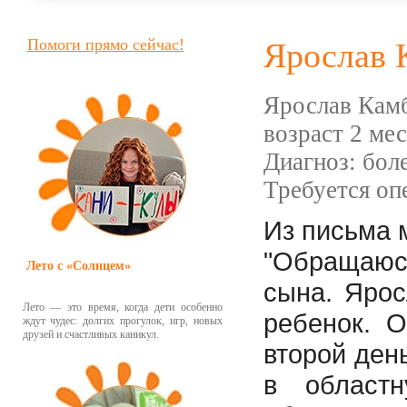
Помоги прямо сейчас!
Ярослав 
Ярослав Кам
возраст 2 ме
Диагноз: бол
Требуется оп
Из письма 
"Обраща
Лето с «Солнцем»
сына.
Ярос
Лето — это время, когда дети особенно
ребенок. 
ждут чудес: долгих прогулок, игр, новых
друзей и счастливых каникул.
второй ден
в областн