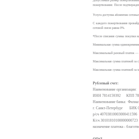
Допустимый размер пожертвования 
пожертвование. После подтвержден
Услуга доступна абонентам сотовы
С каждого пожертвования провайде
сотовой связи равна 0%.
*После списания суммы покупки н
Минимальная сумма единовременн
Максимальный разовый платеж 
Максимальная сумма платежей за 
Максимальная сумма платежей за
Рублевый счет:
Наименование организации:
ИНН 7814159392 КПП 78
Наименование банка: Филиа
г. Санкт-Петербург БИК 0
р/сч 407038100030004115
К/сч 30101810100000000723
назначение платежа - благот