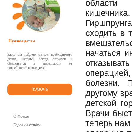
области 
кишечника
Гиршпрунг
сходить в 
вмешател
Нужное детям
начаться и
Здесь вы найдете список необходимого
детям, который всегда актуален и
отказыва
обновляется в зависимости от
потребностей наших детей.
операцией
болезни. 
ПОМОЧЬ
другому вр
детской го
Врачи быст
О Фонде
теперь нам
Годовые отчёты