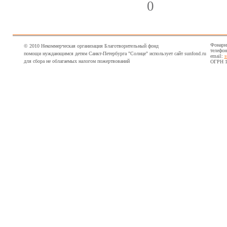
0
Фонарны
© 2010 Некоммерческая организация Благотворительный фонд
телефон
помощи нуждающимся детям Санкт-Петербурга "Солнце" использует сайт sunfond.ru
email:
s
для сбора не облагаемых налогом пожертвований
ОГРН 1