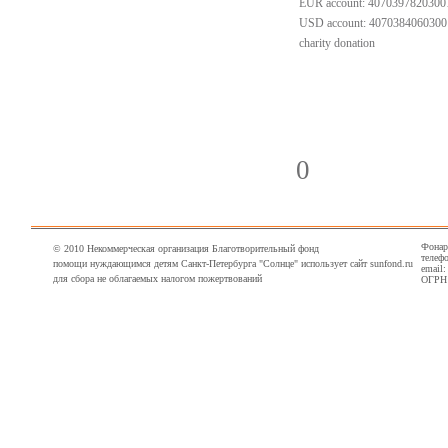
EUR account: 4070397820300
USD account: 407038406030
charity donation
0
Фонарн
© 2010 Некоммерческая организация Благотворительный фонд
телефо
помощи нуждающимся детям Санкт-Петербурга "Солнце" использует сайт sunfond.ru
email
для сбора не облагаемых налогом пожертвований
ОГРН 