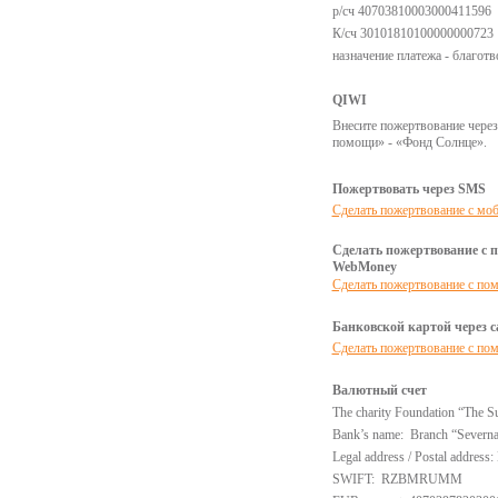
р/сч 407038100030004115
К/сч 30101810100000000723
назначение платежа - благот
QIWI
Внесите пожертвование через
помощи» - «Фонд Солнце».
Пожертвовать через SMS
Сделать пожертвование с мо
Сделать пожертвование с 
WebMoney
Сделать пожертвование с по
Банковской картой через с
Сделать пожертвование с по
Валютный счет
The charity Foundation “The S
Bank’s name: Branch “Severnaya
Legal address / Postal address
SWIFT: RZBMRUMM