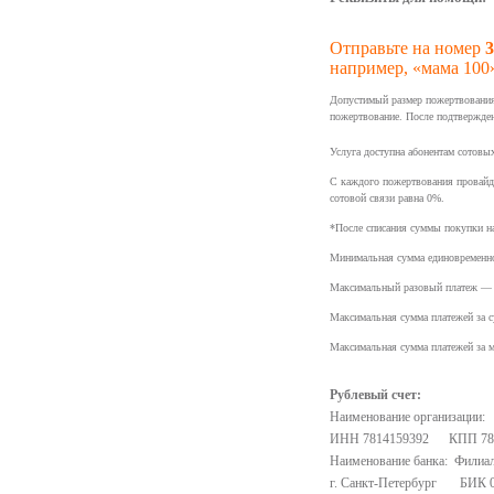
Отправьте на номер
3
например, «мама 100
Допустимый размер пожертвования 
пожертвование. После подтвержден
Услуга доступна абонентам сотовы
С каждого пожертвования провайде
сотовой связи равна 0%.
*После списания суммы покупки на
Минимальная сумма единовременн
Максимальный разовый платеж 
Максимальная сумма платежей за 
Максимальная сумма платежей за
Рублевый счет:
Наименование организации:
ИНН 7814159392 КПП 78
Наименование банка: Филиа
г. Санкт-Петербург БИК 0