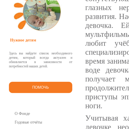
глазных не
развития. На
девочка. Е
мультфильмы
Нужное детям
любит учё
специализир
Здесь вы найдете список необходимого
детям, который всегда актуален и
время занима
обновляется в зависимости от
потребностей наших детей.
воде девочк
получает 
продолжите
ПОМОЧЬ
приступы эп
ноги.
О Фонде
Учитывая ха
Годовые отчёты
девочке не