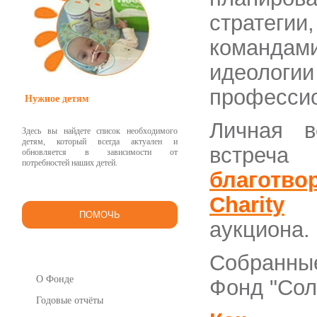
стратег
команда
идеолог
профессио
Нужное детям
Личная в
Здесь вы найдете список необходимого
детям, который всегда актуален и
встре
обновляется в зависимости от
потребностей наших детей.
благотво
Charity
ПОМОЧЬ
аукциона.
Собранны
О Фонде
Фонд "Сол
Годовые отчёты