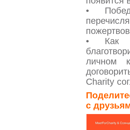
появится 
• Побе
перечи
пожертвов
• Как т
благотво
личном к
договорит
Charity со
Поделите
с друзья