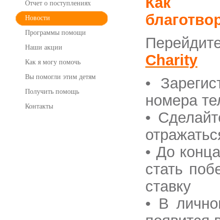
Как 
Отчет о поступлениях
благотво
Новости
Программы помощи
Перейдит
Наши акции
Charity
Как я могу помочь
Вы помогли этим детям
•
Зарегис
Получить помощь
номера т
Контакты
• Сделайт
отражатьс
• До конц
стать поб
ставку
• В лично