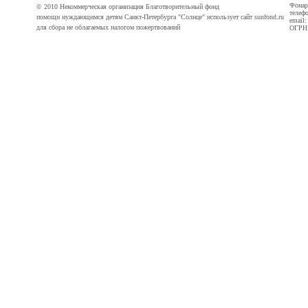
Фонарн
© 2010 Некоммерческая организация Благотворительный фонд
телефо
помощи нуждающимся детям Санкт-Петербурга "Солнце" использует сайт sunfond.ru
email
для сбора не облагаемых налогом пожертвований
ОГРН 