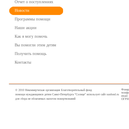
Отчет о поступлениях
Новости
Программы помощи
Наши акции
Как я могу помочь
Вы помогли этим детям
Получить помощь
Контакты
Фонарн
© 2010 Некоммерческая организация Благотворительный фонд
телефо
помощи нуждающимся детям Санкт-Петербурга "Солнце" использует сайт sunfond.ru
email
для сбора не облагаемых налогом пожертвований
ОГРН 