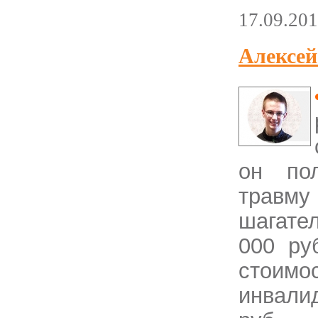
17.09.20
Алексей
он пол
травму
шагате
000 ру
стоимо
инвали