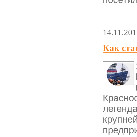
14.11.20
Как ста
Красн
леген
круп
предпр