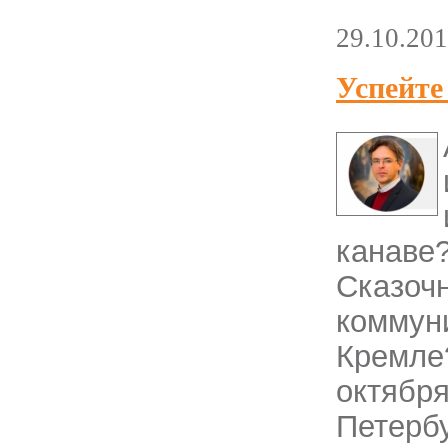
29.10.20
Успейте
канаве
Сказоч
коммун
Кремле
октябр
Петер