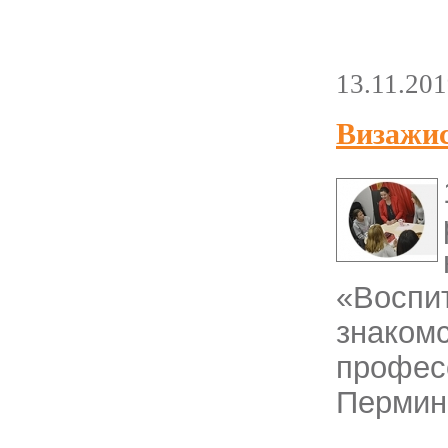
13.11.20
Визажис
«Восп
знако
профес
Пермин