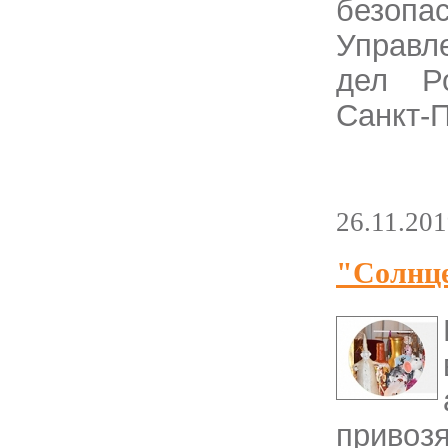
безоп
Управл
дел Р
Санкт-
26.11.20
"Солнце
привоз