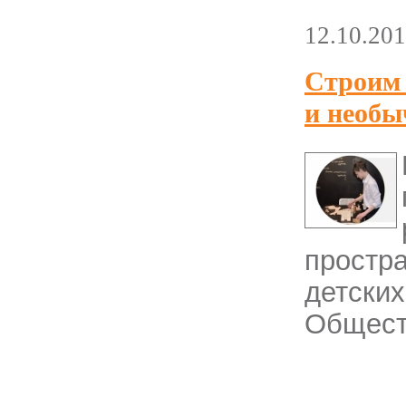
12.10.20
Строим 
и необы
простр
детск
Общест