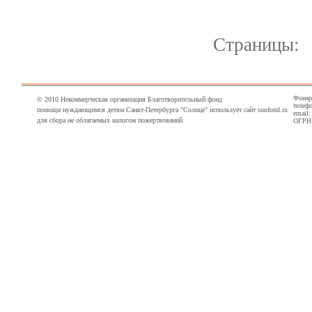
Страницы
Фонарн
© 2010 Некоммерческая организация Благотворительный фонд
телефо
помощи нуждающимся детям Санкт-Петербурга "Солнце" использует сайт sunfond.ru
email
для сбора не облагаемых налогом пожертвований
ОГРН 