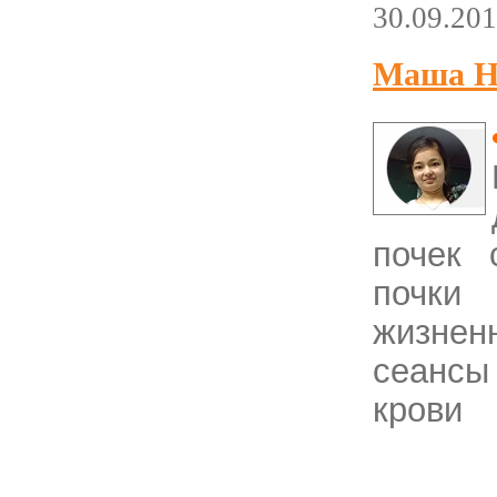
30.09.20
Маша Н
почек 
почки
жизне
сеанс
крови