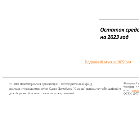
Подробный отчет за 2022 год
Фонарный пе
© 2010 Некоммерческая организация Благотворительный фонд
телефон: +7
помощи нуждающимся детям Санкт-Петербурга "Солнце" использует сайт sunfond.ru
email:
sunf
для сбора не облагаемых налогом пожертвований
ОГРН 1077