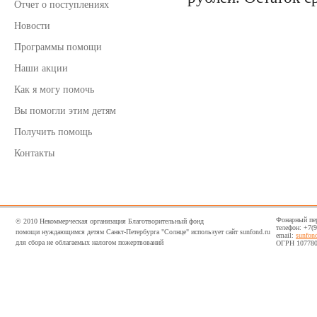
Отчет о поступлениях
Новости
Программы помощи
Наши акции
Как я могу помочь
Вы помогли этим детям
Получить помощь
Контакты
Фонарный пер,
© 2010 Некоммерческая организация Благотворительный фонд
телефон: +7(
помощи нуждающимся детям Санкт-Петербурга "Солнце" использует сайт sunfond.ru
email:
sunfon
для сбора не облагаемых налогом пожертвований
ОГРН 107780