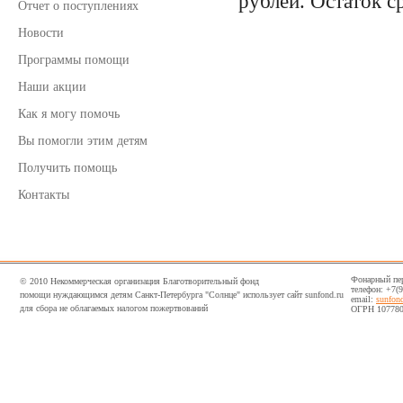
рублей.
Остаток с
Отчет о поступлениях
Новости
Программы помощи
Наши акции
Как я могу помочь
Вы помогли этим детям
Получить помощь
Контакты
Фонарный пер,
© 2010 Некоммерческая организация Благотворительный фонд
телефон: +7(
помощи нуждающимся детям Санкт-Петербурга "Солнце" использует сайт sunfond.ru
email:
sunfon
для сбора не облагаемых налогом пожертвований
ОГРН 107780